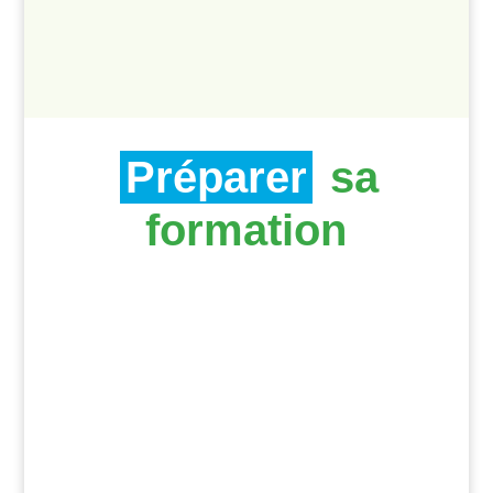
Préparer
sa
formation