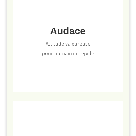
Audace
Attitude valeureuse
pour humain intrépide