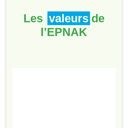
Les
valeurs
de
l’EPNAK