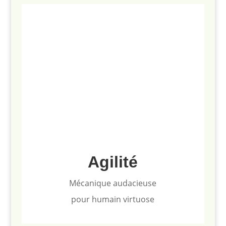
Agilité
Mécanique audacieuse
pour humain virtuose