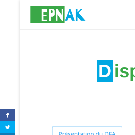
D
is
Présentation du DFA