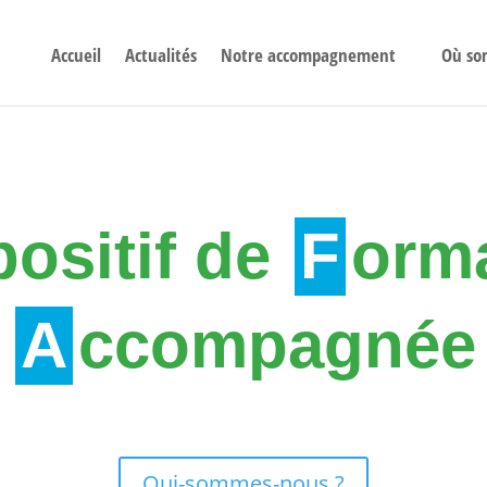
Accueil
Actualités
Notre accompagnement
Où so
positif de
F
orm
A
ccompagnée
Qui-sommes-nous ?