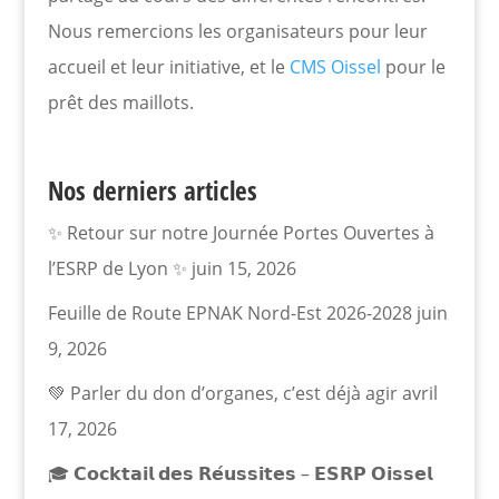
Nous remercions les organisateurs pour leur
accueil et leur initiative, et le
CMS Oissel
pour le
prêt des maillots.
Nos derniers articles
✨ Retour sur notre Journée Portes Ouvertes à
l’ESRP de Lyon ✨
juin 15, 2026
Feuille de Route EPNAK Nord-Est 2026-2028
juin
9, 2026
💚 Parler du don d’organes, c’est déjà agir
avril
17, 2026
🎓 𝗖𝗼𝗰𝗸𝘁𝗮𝗶𝗹 𝗱𝗲𝘀 𝗥𝗲́𝘂𝘀𝘀𝗶𝘁𝗲𝘀 – 𝗘𝗦𝗥𝗣 𝗢𝗶𝘀𝘀𝗲𝗹