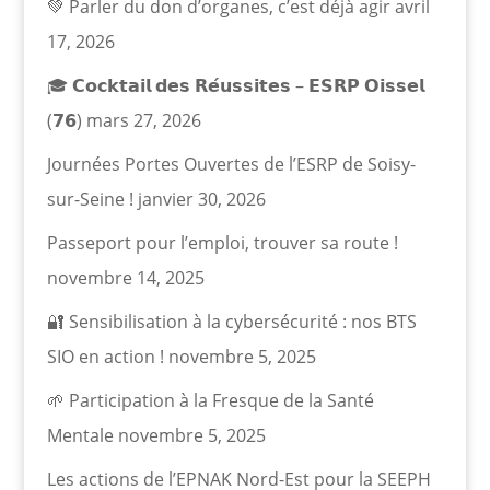
💚 Parler du don d’organes, c’est déjà agir
avril
17, 2026
🎓 𝗖𝗼𝗰𝗸𝘁𝗮𝗶𝗹 𝗱𝗲𝘀 𝗥𝗲́𝘂𝘀𝘀𝗶𝘁𝗲𝘀 – 𝗘𝗦𝗥𝗣 𝗢𝗶𝘀𝘀𝗲𝗹
(𝟳𝟲)
mars 27, 2026
Journées Portes Ouvertes de l’ESRP de Soisy-
sur-Seine !
janvier 30, 2026
Passeport pour l’emploi, trouver sa route !
novembre 14, 2025
🔐 Sensibilisation à la cybersécurité : nos BTS
SIO en action !
novembre 5, 2025
🌱 Participation à la Fresque de la Santé
Mentale
novembre 5, 2025
Les actions de l’EPNAK Nord-Est pour la SEEPH