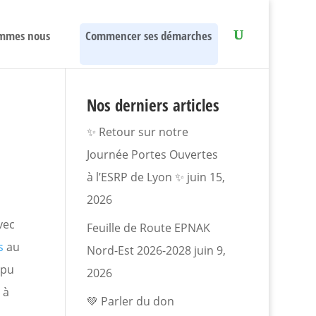
mmes nous
Commencer ses démarches
Nos derniers articles
✨ Retour sur notre
Journée Portes Ouvertes
à l’ESRP de Lyon ✨
juin 15,
2026
vec
Feuille de Route EPNAK
s
au
Nord-Est 2026-2028
juin 9,
 pu
2026
 à
💚 Parler du don