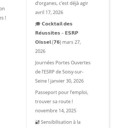
d’organes, c’est déjà agir
ion
avril 17, 2026
s !
🎓 𝗖𝗼𝗰𝗸𝘁𝗮𝗶𝗹 𝗱𝗲𝘀
𝗥𝗲́𝘂𝘀𝘀𝗶𝘁𝗲𝘀 – 𝗘𝗦𝗥𝗣
𝗢𝗶𝘀𝘀𝗲𝗹 (𝟳𝟲)
mars 27,
2026
Journées Portes Ouvertes
de l’ESRP de Soisy-sur-
Seine !
janvier 30, 2026
Passeport pour l’emploi,
trouver sa route !
novembre 14, 2025
🔐 Sensibilisation à la