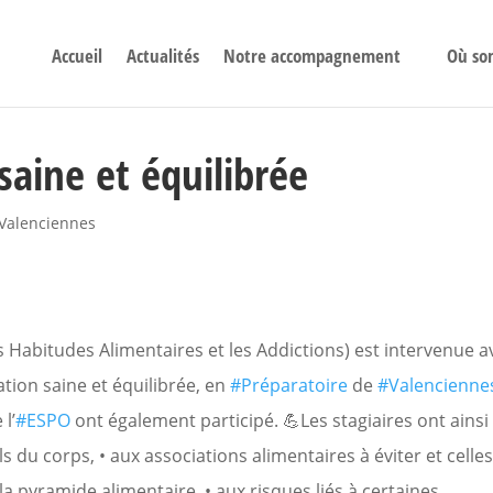
Accueil
Actualités
Notre accompagnement
Où so
saine et équilibrée
Valenciennes
s Habitudes Alimentaires et les Addictions) est intervenue a
ation saine et équilibrée, en
#Préparatoire
de
#Valencienne
l’
#ESPO
ont également participé. 💪Les stagiaires ont ainsi
ls du corps, • aux associations alimentaires à éviter et celles
la pyramide alimentaire, • aux risques liés à certaines