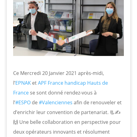
Ce Mercredi 20 Janvier 2021 après-midi,
l’
EPNAK
et
APF France handicap Hauts de
France
se sont donné rendez-vous à
l’
#ESPO
de
#Valenciennes
afin de renouveler et
d’enrichir leur convention de partenariat. 📃✍️
🙌 Une belle collaboration en perspective pour
deux opérateurs innovants et résolument