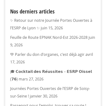
Nos derniers articles
✨ Retour sur notre Journée Portes Ouvertes à
l’ESRP de Lyon ✨
juin 15, 2026
Feuille de Route EPNAK Nord-Est 2026-2028
juin
9, 2026
💚 Parler du don d’organes, c’est déjà agir
avril
17, 2026
🎓 𝗖𝗼𝗰𝗸𝘁𝗮𝗶𝗹 𝗱𝗲𝘀 𝗥𝗲́𝘂𝘀𝘀𝗶𝘁𝗲𝘀 – 𝗘𝗦𝗥𝗣 𝗢𝗶𝘀𝘀𝗲𝗹
(𝟳𝟲)
mars 27, 2026
Journées Portes Ouvertes de l’ESRP de Soisy-
sur-Seine !
janvier 30, 2026
Passeport pour l’emploi, trouver sa route !