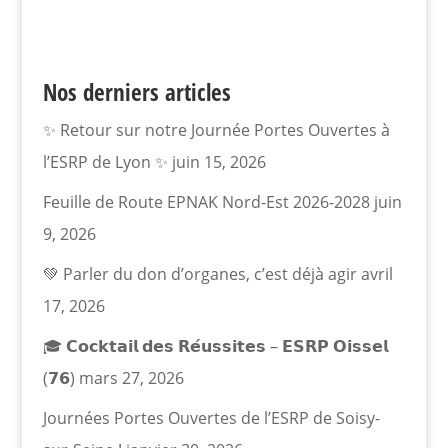
Nos derniers articles
✨ Retour sur notre Journée Portes Ouvertes à
l’ESRP de Lyon ✨
juin 15, 2026
Feuille de Route EPNAK Nord-Est 2026-2028
juin
9, 2026
💚 Parler du don d’organes, c’est déjà agir
avril
17, 2026
🎓 𝗖𝗼𝗰𝗸𝘁𝗮𝗶𝗹 𝗱𝗲𝘀 𝗥𝗲́𝘂𝘀𝘀𝗶𝘁𝗲𝘀 – 𝗘𝗦𝗥𝗣 𝗢𝗶𝘀𝘀𝗲𝗹
(𝟳𝟲)
mars 27, 2026
Journées Portes Ouvertes de l’ESRP de Soisy-