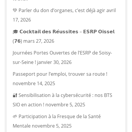
💚 Parler du don d’organes, c’est déjà agir
avril
17, 2026
🎓 𝗖𝗼𝗰𝗸𝘁𝗮𝗶𝗹 𝗱𝗲𝘀 𝗥𝗲́𝘂𝘀𝘀𝗶𝘁𝗲𝘀 – 𝗘𝗦𝗥𝗣 𝗢𝗶𝘀𝘀𝗲𝗹
(𝟳𝟲)
mars 27, 2026
Journées Portes Ouvertes de l’ESRP de Soisy-
sur-Seine !
janvier 30, 2026
Passeport pour l’emploi, trouver sa route !
novembre 14, 2025
🔐 Sensibilisation à la cybersécurité : nos BTS
SIO en action !
novembre 5, 2025
🌱 Participation à la Fresque de la Santé
Mentale
novembre 5, 2025