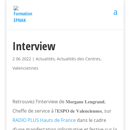
Interview
2 06 2022
|
Actualités
,
Actualités des Centres
,
Valenciennes
Retrouvez l’interview de 𝐌𝐨𝐫𝐠𝐚𝐧𝐞 𝐋𝐞𝐧𝐠𝐫𝐚𝐧𝐝,
Cheffe de service à l’𝐄𝐒𝐏𝐎 𝐝𝐞 𝐕𝐚𝐥𝐞𝐧𝐜𝐢𝐞𝐧𝐧𝐞𝐬, sur
RADIO PLUS Hauts de France
dans le cadre
d’une manifestation informative et festive sur la