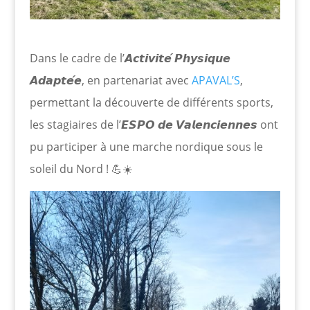
Dans le cadre de l’𝘼𝙘𝙩𝙞𝙫𝙞𝙩𝙚́ 𝙋𝙝𝙮𝙨𝙞𝙦𝙪𝙚
𝘼𝙙𝙖𝙥𝙩𝙚́𝙚, en partenariat avec
APAVAL’S
,
permettant la découverte de différents sports,
les stagiaires de l’𝙀𝙎𝙋𝙊 𝙙𝙚 𝙑𝙖𝙡𝙚𝙣𝙘𝙞𝙚𝙣𝙣𝙚𝙨 ont
pu participer à une marche nordique sous le
soleil du Nord ! 💪☀️