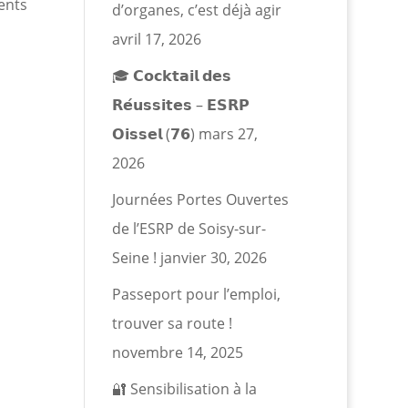
ents
d’organes, c’est déjà agir
avril 17, 2026
🎓 𝗖𝗼𝗰𝗸𝘁𝗮𝗶𝗹 𝗱𝗲𝘀
𝗥𝗲́𝘂𝘀𝘀𝗶𝘁𝗲𝘀 – 𝗘𝗦𝗥𝗣
𝗢𝗶𝘀𝘀𝗲𝗹 (𝟳𝟲)
mars 27,
2026
Journées Portes Ouvertes
de l’ESRP de Soisy-sur-
Seine !
janvier 30, 2026
Passeport pour l’emploi,
trouver sa route !
novembre 14, 2025
🔐 Sensibilisation à la