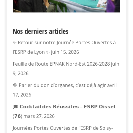
Nos derniers articles
✨ Retour sur notre Journée Portes Ouvertes à
l’ESRP de Lyon ✨
juin 15, 2026
Feuille de Route EPNAK Nord-Est 2026-2028
juin
9, 2026
💚 Parler du don d’organes, c’est déjà agir
avril
17, 2026
🎓 𝗖𝗼𝗰𝗸𝘁𝗮𝗶𝗹 𝗱𝗲𝘀 𝗥𝗲́𝘂𝘀𝘀𝗶𝘁𝗲𝘀 – 𝗘𝗦𝗥𝗣 𝗢𝗶𝘀𝘀𝗲𝗹
(𝟳𝟲)
mars 27, 2026
Journées Portes Ouvertes de l’ESRP de Soisy-