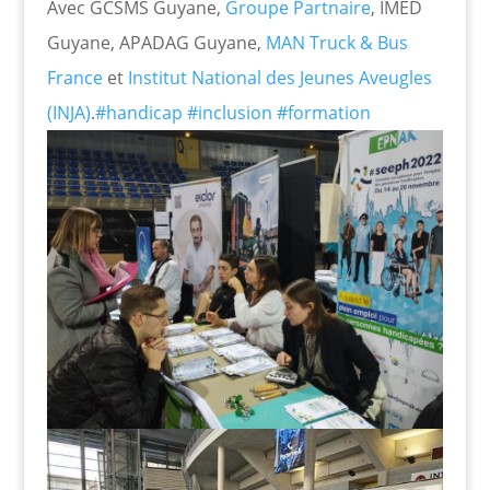
Avec GCSMS Guyane,
Groupe Partnaire
, IMED
Guyane, APADAG Guyane,
MAN Truck & Bus
France
et
Institut National des Jeunes Aveugles
(INJA)
.
#handicap
#inclusion
#formation