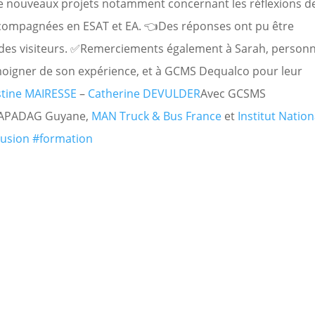
de nouveaux projets notamment concernant les réflexions d
ccompagnées en ESAT et EA. 👈Des réponses ont pu être
des visiteurs. ✅Remerciements également à Sarah, person
oigner de son expérience, et à GCMS Dequalco pour leur
stine MAIRESSE
–
Catherine DEVULDER
Avec GCSMS
 APADAG Guyane,
MAN Truck & Bus France
et
Institut Nation
lusion
#formation