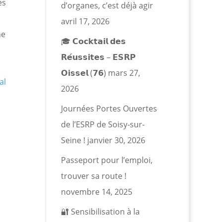
es
d’organes, c’est déjà agir
avril 17, 2026
ne
🎓 𝗖𝗼𝗰𝗸𝘁𝗮𝗶𝗹 𝗱𝗲𝘀
𝗥𝗲́𝘂𝘀𝘀𝗶𝘁𝗲𝘀 – 𝗘𝗦𝗥𝗣
𝗢𝗶𝘀𝘀𝗲𝗹 (𝟳𝟲)
mars 27,
al
2026
Journées Portes Ouvertes
de l’ESRP de Soisy-sur-
Seine !
janvier 30, 2026
Passeport pour l’emploi,
trouver sa route !
novembre 14, 2025
🔐 Sensibilisation à la