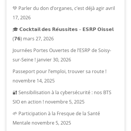
💚 Parler du don d’organes, c’est déjà agir
avril
17, 2026
🎓 𝗖𝗼𝗰𝗸𝘁𝗮𝗶𝗹 𝗱𝗲𝘀 𝗥𝗲́𝘂𝘀𝘀𝗶𝘁𝗲𝘀 – 𝗘𝗦𝗥𝗣 𝗢𝗶𝘀𝘀𝗲𝗹
(𝟳𝟲)
mars 27, 2026
Journées Portes Ouvertes de l’ESRP de Soisy-
sur-Seine !
janvier 30, 2026
Passeport pour l’emploi, trouver sa route !
novembre 14, 2025
🔐 Sensibilisation à la cybersécurité : nos BTS
SIO en action !
novembre 5, 2025
🌱 Participation à la Fresque de la Santé
Mentale
novembre 5, 2025