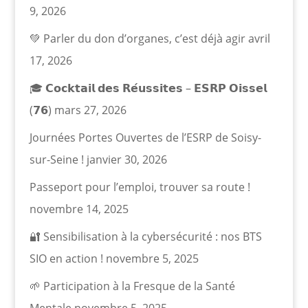
9, 2026
💚 Parler du don d’organes, c’est déjà agir
avril
17, 2026
🎓 𝗖𝗼𝗰𝗸𝘁𝗮𝗶𝗹 𝗱𝗲𝘀 𝗥𝗲́𝘂𝘀𝘀𝗶𝘁𝗲𝘀 – 𝗘𝗦𝗥𝗣 𝗢𝗶𝘀𝘀𝗲𝗹
(𝟳𝟲)
mars 27, 2026
Journées Portes Ouvertes de l’ESRP de Soisy-
sur-Seine !
janvier 30, 2026
Passeport pour l’emploi, trouver sa route !
novembre 14, 2025
🔐 Sensibilisation à la cybersécurité : nos BTS
SIO en action !
novembre 5, 2025
🌱 Participation à la Fresque de la Santé
Mentale
novembre 5, 2025