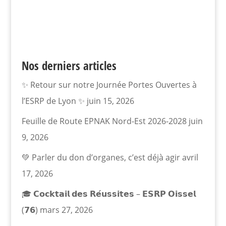
Nos derniers articles
✨ Retour sur notre Journée Portes Ouvertes à
l’ESRP de Lyon ✨
juin 15, 2026
Feuille de Route EPNAK Nord-Est 2026-2028
juin
9, 2026
💚 Parler du don d’organes, c’est déjà agir
avril
17, 2026
🎓 𝗖𝗼𝗰𝗸𝘁𝗮𝗶𝗹 𝗱𝗲𝘀 𝗥𝗲́𝘂𝘀𝘀𝗶𝘁𝗲𝘀 – 𝗘𝗦𝗥𝗣 𝗢𝗶𝘀𝘀𝗲𝗹
(𝟳𝟲)
mars 27, 2026